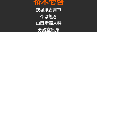
裕木壱啓
茨城県古河市
今は無き
山田産婦人科
​分娩室出身
応援動画『余命半年の女性へのエール』