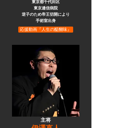
東京都千代田区
東京逓信病院
逆子のため帝王切開により
​手術室出身
応援動画『人生の醍醐味』
主将