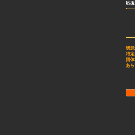
応援
我武
特定
団体
あら