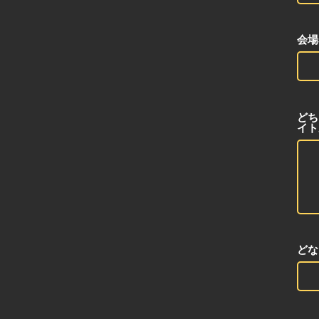
会場
どち
イト
どな