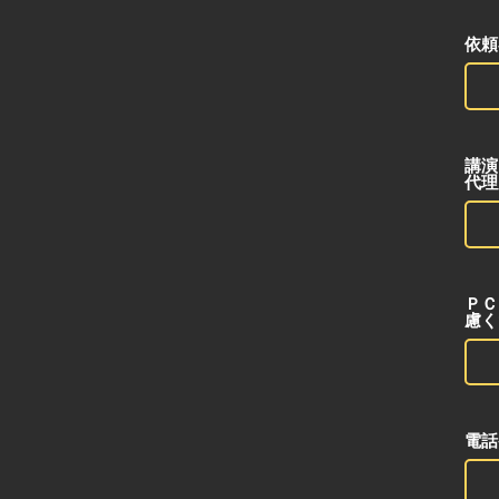
依頼
講
代理
ＰＣ
慮く
電話