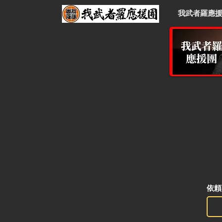
我武者羅應
依頼